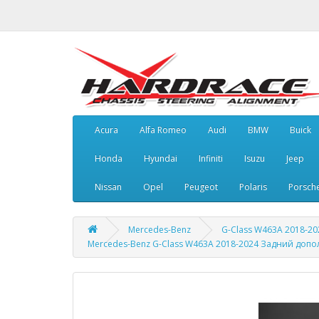
Acura
Alfa Romeo
Audi
BMW
Buick
Honda
Hyundai
Infiniti
Isuzu
Jeep
Nissan
Opel
Peugeot
Polaris
Porsch
Mercedes-Benz
G-Class W463A 2018-20
Mercedes-Benz G-Class W463A 2018-2024 Задний доп