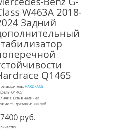
Mercedes-Benz G-
Class W463A 2018-
2024 Задний
дополнительный
стабилизатор
поперечной
устойчивости
Hardrace Q1465
роизводитель:
HARDRACE
одель:
Q1465
личие: Есть в наличии
оимость доставки: 300 руб.
97400
руб.
личество