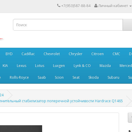
+7(953)587-88-84
Личный кабинет
BYD
Cadillac
Chevrolet
Chrysler
Citroen
CMC
D
KIA
Lexus
Lotus
Luxgen
Lynk & CO
Mazda
Merced
e
Rolls-Royce
Saab
Scion
Seat
Skoda
Subaru
Su
24
олнительный стабилизатор поперечной устойчивости Hardrace Q1465