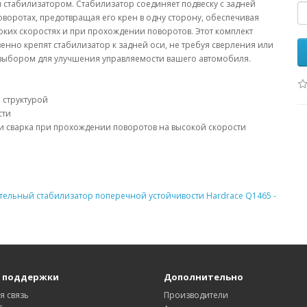
им стабилизатором. Стабилизатор соединяет подвеску с задней
воротах, предотвращая его крен в одну сторону, обеспечивая
оких скоростях и при прохождении поворотов. Этот комплект
енно крепят стабилизатор к задней оси, не требуя сверления или
им выбором для улучшения управляемости вашего автомобиля.
 структурой
сти
или сварка при прохождении поворотов на высокой скорости
тельный стабилизатор поперечной устойчивости Hardrace Q1465 -
 поддержки
Дополнительно
я связь
Производители