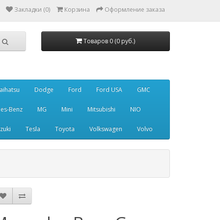
Закладки (0)
Корзина
Оформление заказа
Товаров 0 (0 руб.)
aihatsu
Dodge
Ford
Ford USA
GMC
es-Benz
MG
Mini
Mitsubishi
NIO
zuki
Tesla
Toyota
Volkswagen
Volvo