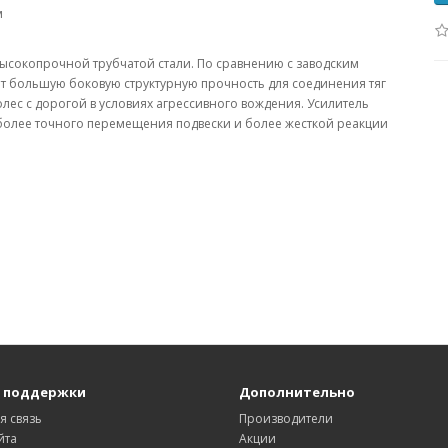
м
высокопрочной трубчатой стали. По сравнению с заводским
 большую боковую структурную прочность для соединения тяг
лес с дорогой в условиях агрессивного вождения. Усилитель
более точного перемещения подвески и более жесткой реакции
 поддержки
Дополнительно
я связь
Производители
йта
Акции