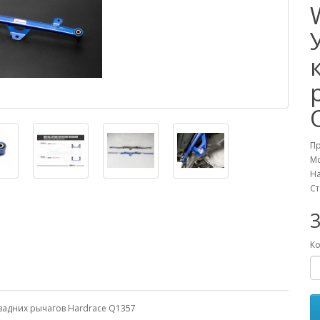
П
М
На
Ст
Ко
 задних рычагов Hardrace Q1357