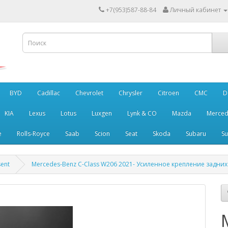
+7(953)587-88-84
Личный кабинет
BYD
Cadillac
Chevrolet
Chrysler
Citroen
CMC
D
KIA
Lexus
Lotus
Luxgen
Lynk & CO
Mazda
Merced
e
Rolls-Royce
Saab
Scion
Seat
Skoda
Subaru
Su
sent
Mercedes-Benz C-Class W206 2021- Усиленное крепление задних