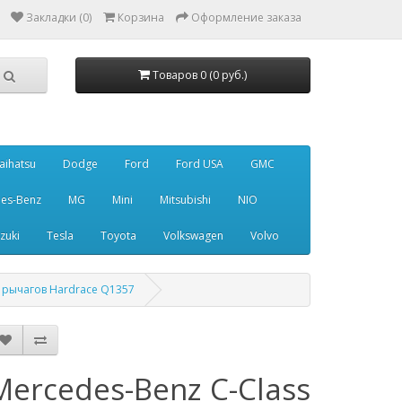
Закладки (0)
Корзина
Оформление заказа
Товаров 0 (0 руб.)
aihatsu
Dodge
Ford
Ford USA
GMC
es-Benz
MG
Mini
Mitsubishi
NIO
zuki
Tesla
Toyota
Volkswagen
Volvo
 рычагов Hardrace Q1357
Mercedes-Benz C-Class