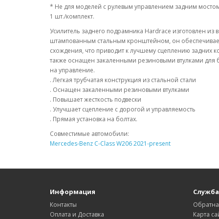
* Не для моделей с рулевым управлением задним мосто
1 шт./комплект.
Усилитель заднего подрамника Hardrace изготовлен из 
штампованным стальным кронштейном, он обеспечивает
схождения, что приводит к лучшему сцеплению задних ко
также оснащен закаленными резиновыми втулками для 
на управление.
. Легкая трубчатая конструкция из стальной стали
. Оснащен закаленными резиновыми втулками
. Повышает жесткость подвески
. Улучшает сцепление с дорогой и управляемость
. Прямая установка на болтах.
Совместимые автомобили:
Mercedes-Benz C-Class W206 2021-present
Информация
Служба
Контакты
Обратна
Оплата и Доставка
Карта са