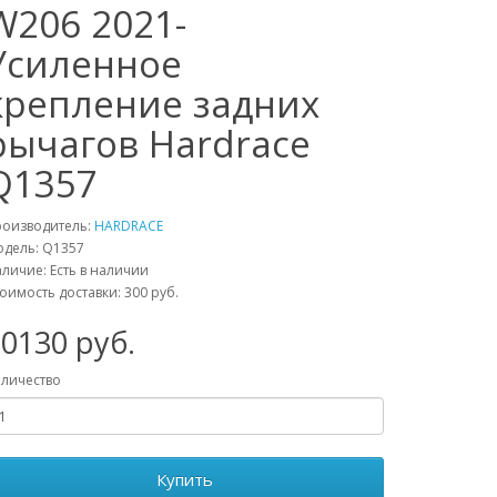
W206 2021-
Усиленное
крепление задних
рычагов Hardrace
Q1357
роизводитель:
HARDRACE
одель:
Q1357
личие: Есть в наличии
оимость доставки: 300 руб.
30130
руб.
личество
Купить