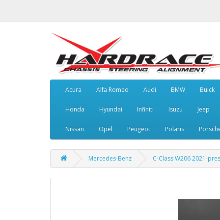
Acura
Alfa Romeo
Audi
BMW
Buick
Honda
Hyundai
Infiniti
Isuzu
Jeep
Nissan
Opel
Peugeot
Polaris
Porsch
Mercedes-Benz
C-Class W206 2021-pre