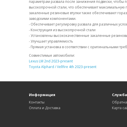
параметрам развала после занижения подвески, чтобы 
высокопрочной стали, что обеспечивает максимальную 
закаленные резиновые втулки также обеспечивают гора
заводскими компонентами.
‧ Обеспечивает регулировку развала для различных усл
‧ Конструкция из высокопрочной стали
‧ Установлены высококачественные закаленные резиновы
‧ Улучшает управляемость
‧ Прямая установка в соответствии с оригинальными тр
Совместимые автомобили:
Lexus LM 2nd 2023-present
Toyota Alphard / Vellfire 4th 2023-present
Информация
Служба
Контакты
Обратна
Оплата и Доставка
Карта са