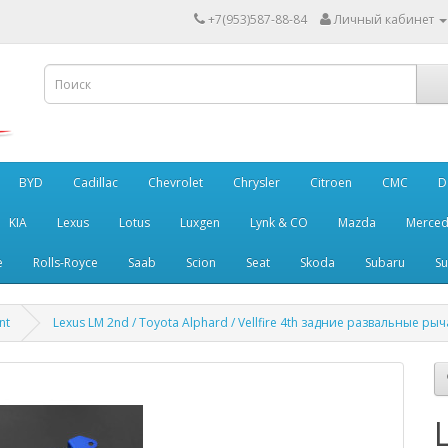
+7(953)587-88-84
Личный кабинет
BYD
Cadillac
Chevrolet
Chrysler
Citroen
CMC
D
KIA
Lexus
Lotus
Luxgen
Lynk & CO
Mazda
Merced
e
Rolls-Royce
Saab
Scion
Seat
Skoda
Subaru
Su
nt
Lexus LM 2nd / Toyota Alphard / Vellfire 4th задние развальные р