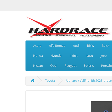
Acura
Alfa Romeo
Audi
BMW
Buick
Honda
Hyundai
Infiniti
Isuzu
Jeep
Nissan
Opel
Peugeot
Polaris
Porsch
Toyota
Alphard / Vellfire 4th 2023-prese