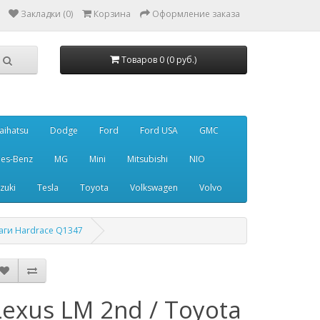
Закладки (0)
Корзина
Оформление заказа
Товаров 0 (0 руб.)
aihatsu
Dodge
Ford
Ford USA
GMC
es-Benz
MG
Mini
Mitsubishi
NIO
zuki
Tesla
Toyota
Volkswagen
Volvo
ычаги Hardrace Q1347
Lexus LM 2nd / Toyota