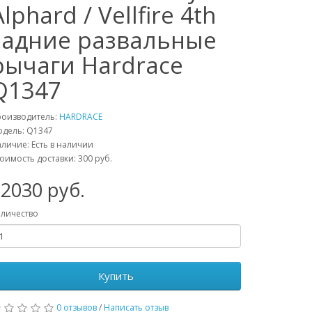
Alphard / Vellfire 4th
задние развальные
рычаги Hardrace
Q1347
роизводитель:
HARDRACE
одель:
Q1347
личие: Есть в наличии
оимость доставки: 300 руб.
32030
руб.
личество
Купить
0 отзывов
/
Написать отзыв