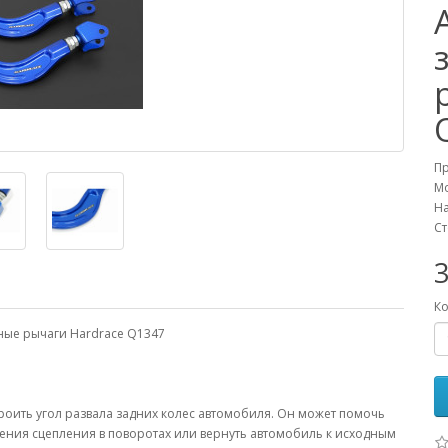
П
М
На
Ст
Ко
альные рычаги Hardrace Q1347
роить угол развала задних колес автомобиля. Он может помочь
шения сцепления в поворотах или вернуть автомобиль к исходным