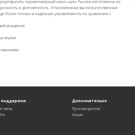
предотвратить неравномерный износ шин. Рычаги изготовлены из
прочность и долговечность. Установленные высококачественные
здо более точную и надежную управляемость по сравнению с
овий вождения
е втулки
ебованиями
 поддержки
Дополнительно
я связь
Производители
йта
Акции