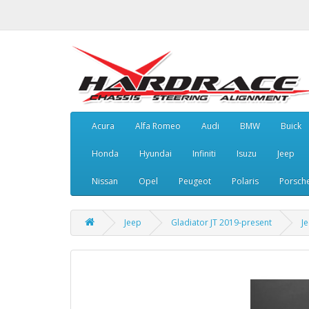
Acura
Alfa Romeo
Audi
BMW
Buick
Honda
Hyundai
Infiniti
Isuzu
Jeep
Nissan
Opel
Peugeot
Polaris
Porsch
Jeep
Gladiator JT 2019-present
J