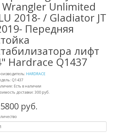
/ Wrangler Unlimited
JLU 2018- / Gladiator JT
2019- Передняя
стойка
стабилизатора лифт
4" Hardrace Q1437
роизводитель:
HARDRACE
одель:
Q1437
личие: Есть в наличии
оимость доставки: 300 руб.
15800
руб.
личество