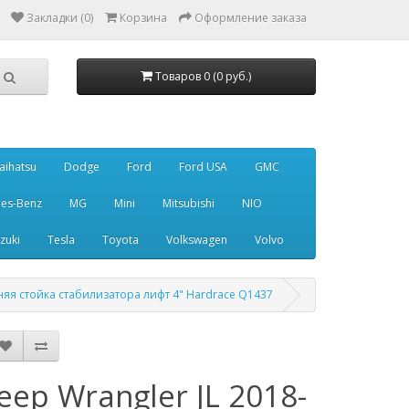
Закладки (0)
Корзина
Оформление заказа
Товаров 0 (0 руб.)
aihatsu
Dodge
Ford
Ford USA
GMC
es-Benz
MG
Mini
Mitsubishi
NIO
zuki
Tesla
Toyota
Volkswagen
Volvo
ередняя стойка стабилизатора лифт 4" Hardrace Q1437
Jeep Wrangler JL 2018-