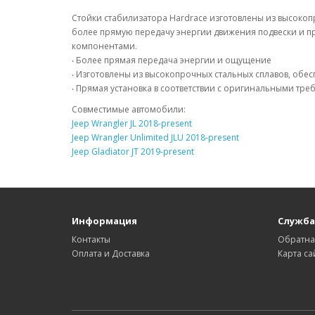
Стойки стабилизатора Hardrace изготовлены из высоко
более прямую передачу энергии движения подвески и 
компонентами.
‧ Более прямая передача энергии и ощущение
‧ Изготовлены из высокопрочных стальных сплавов, обе
‧ Прямая установка в соответствии с оригинальными тр
Совместимые автомобили:
Jeep Wrangler JL 2018-present
Jeep Wrangler Unlimited JLU 2018-present
Jeep Gladiator JT 2019-present
Информация
Служба
Контакты
Обратна
Оплата и Доставка
Карта са