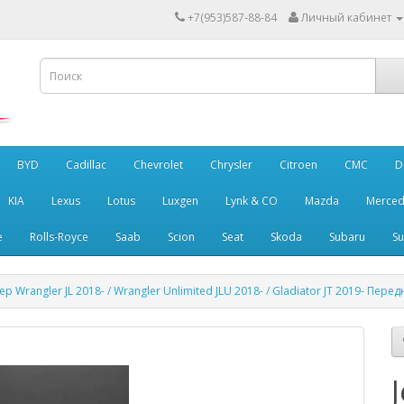
+7(953)587-88-84
Личный кабинет
BYD
Cadillac
Chevrolet
Chrysler
Citroen
CMC
D
KIA
Lexus
Lotus
Luxgen
Lynk & CO
Mazda
Merced
e
Rolls-Royce
Saab
Scion
Seat
Skoda
Subaru
Su
eep Wrangler JL 2018- / Wrangler Unlimited JLU 2018- / Gladiator JT 2019- П