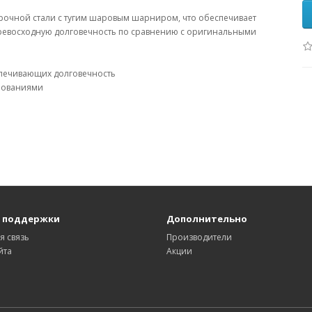
прочной стали с тугим шаровым шарниром, что обеспечивает
превосходную долговечность по сравнению с оригинальными
спечивающих долговечность
ебованиями
 поддержки
Дополнительно
я связь
Производители
йта
Акции