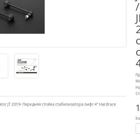
П
М
На
Ст
adiator JT 2019- Передняя стойка стабилизатора лифт 4" Hardrace
Ко