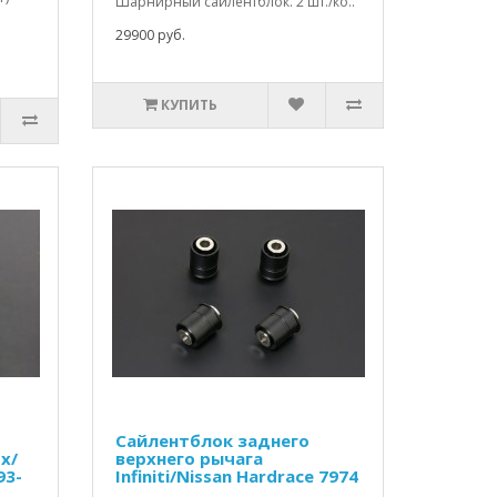
Шарнирный сайлентблок. 2 шт./ко..
29900 руб.
КУПИТЬ
Сайлентблок заднего
Fx/
верхнего рычага
93-
Infiniti/Nissan Hardrace 7974