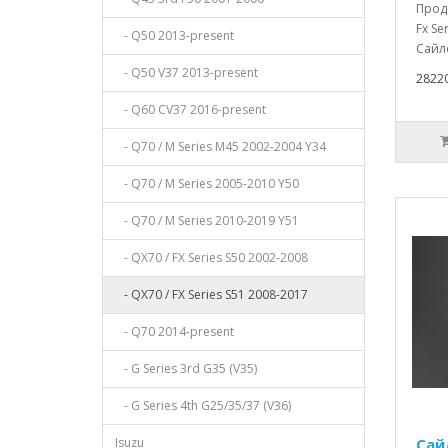
Продо
Fx Se
- Q50 2013-present
Сайл
- Q50 V37 2013-present
28220
- Q60 CV37 2016-present
- Q70 / M Series M45 2002-2004 Y34
- Q70 / M Series 2005-2010 Y50
- Q70 / M Series 2010-2019 Y51
- QX70 / FX Series S50 2002-2008
- QX70 / FX Series S51 2008-2017
- Q70 2014-present
- G Series 3rd G35 (V35)
- G Series 4th G25/35/37 (V36)
Isuzu
Сай