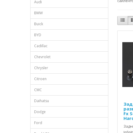
сайлентб
Audi
BMW
Buick
BYD
Cadillac
Chevrolet
Chrysler
Citroen
CMC
Daihatsu
Зад
разв
Dodge
Fx S
Har
Ford
Задн
Infin