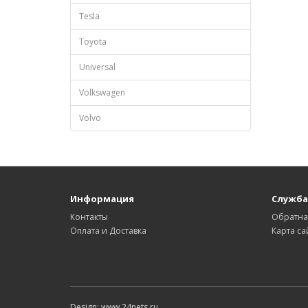
Tesla
Toyota
Universal
Volkswagen
Volvo
Информация
Служба
Контакты
Обратна
Оплата и Доставка
Карта са
Design: www.24nets.ru