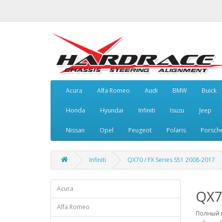
Acura
Alfa Romeo
Audi
BMW
Buick
Honda
Hyundai
Infiniti
Isuzu
Jeep
Nissan
Opel
Peugeot
Polaris
Porsch
Infiniti
QX70 / FX Series S51 2008-2017
Acura
QX70
Alfa Romeo
Полный к