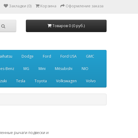
Закладки (0)
Корзина
Оформление заказа
Товаров 0 (0 руб.)
aihatsu
Dodge
Ford
Ford USA
GMC
es-Benz
MG
Mini
Mitsubishi
NIO
zuki
Tesla
Toyota
Volkswagen
Volvo
силенные рычаги подвески и