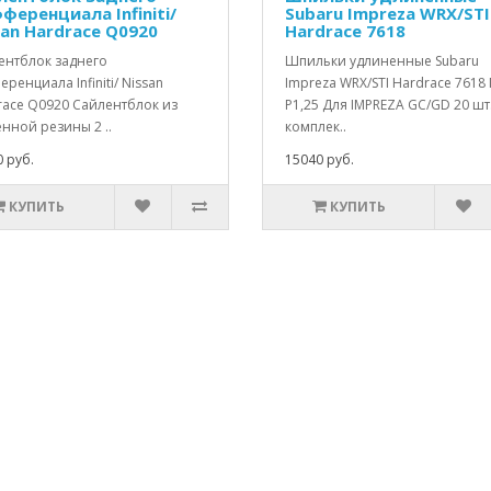
ференциала Infiniti/
Subaru Impreza WRX/STI
san Hardrace Q0920
Hardrace 7618
ентблок заднего
Шпильки удлиненные Subaru
ренциала Infiniti/ Nissan
Impreza WRX/STI Hardrace 7618 
race Q0920 Сайлентблок из
P1,25 Для IMPREZA GC/GD 20 шт.
нной резины 2 ..
комплек..
 руб.
15040 руб.
КУПИТЬ
КУПИТЬ