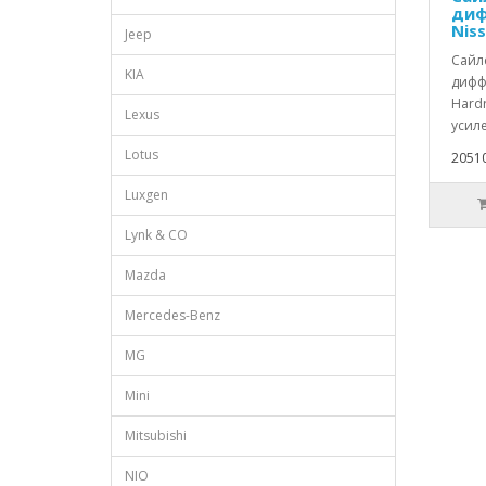
диф
Nis
Jeep
Сайл
KIA
диффе
Hard
Lexus
усиле
Lotus
20510
Luxgen
Lynk & CO
Mazda
Mercedes-Benz
MG
Mini
Mitsubishi
NIO