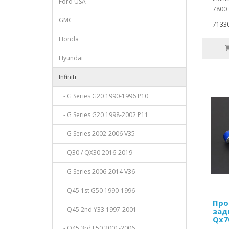
Ford USA
7800 
GMC
71330
Honda
Hyundai
Infiniti
- G Series G20 1990-1996 P10
- G Series G20 1998-2002 P11
- G Series 2002-2006 V35
- Q30 / QX30 2016-2019
- G Series 2006-2014 V36
- Q45 1st G50 1990-1996
Про
- Q45 2nd Y33 1997-2001
задн
Qx7
- Q45 3rd F50 2001-2006