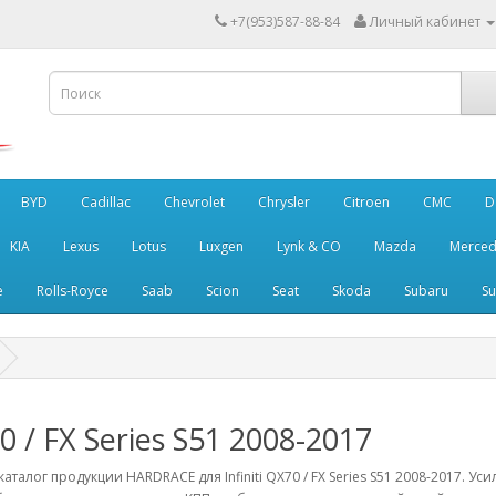
+7(953)587-88-84
Личный кабинет
BYD
Cadillac
Chevrolet
Chrysler
Citroen
CMC
D
KIA
Lexus
Lotus
Luxgen
Lynk & CO
Mazda
Merced
e
Rolls-Royce
Saab
Scion
Seat
Skoda
Subaru
Su
 / FX Series S51 2008-2017
аталог продукции HARDRACE для Infiniti QX70 / FX Series S51 2008-2017. У