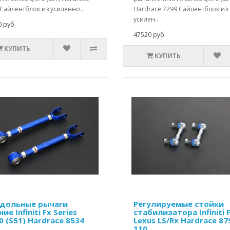
Сайлентблок из усиленно..
Hardrace 7799 Сайлентблок из
усилен..
 руб.
47520 руб.
КУПИТЬ
КУПИТЬ
дольные рычаги
Регулируемые стойки
ие Infiniti Fx Series
стабилизатора Infiniti 
0 (S51) Hardrace 8534
Lexus LS/Rx Hardrace 87
110