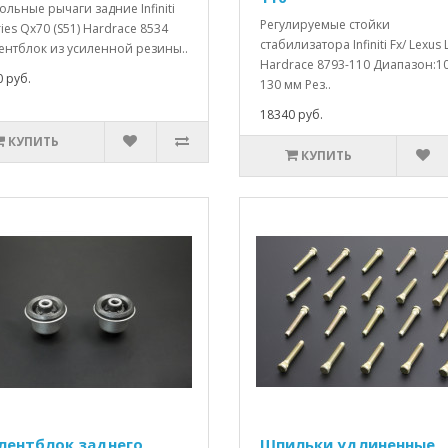
льные рычаги задние Infiniti
Регулируемые стойки
ries Qx70 (S51) Hardrace 8534
стабилизатора Infiniti Fx/ Lexus 
ентблок из усиленной резины..
Hardrace 8793-110 Диапазон:1
 руб.
130 мм Рез..
18340 руб.
КУПИТЬ
КУПИТЬ
лентблок заднего
Шпильки удлиненные