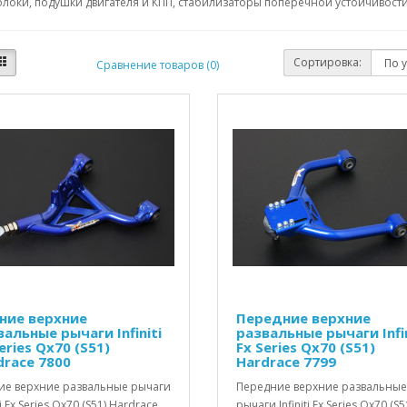
локи, подушки двигателя и КПП, стабилизаторы поперечной устойчивости,
Сортировка:
Сравнение товаров (0)
ние верхние
Передние верхние
альные рычаги Infiniti
развальные рычаги Infin
eries Qx70 (S51)
Fx Series Qx70 (S51)
drace 7800
Hardrace 7799
ие верхние развальные рычаги
Передние верхние развальные
iti Fx Series Qx70 (S51) Hardrace
рычаги Infiniti Fx Series Qx70 (S5