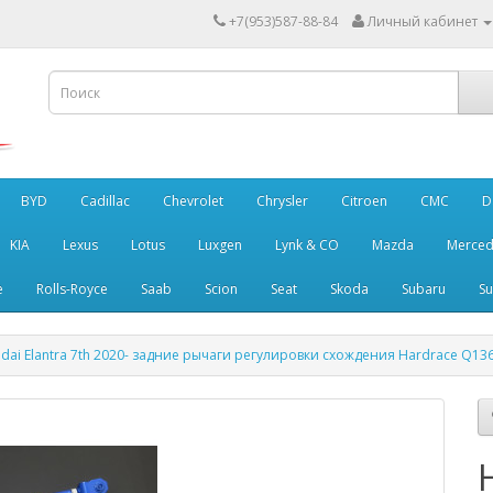
+7(953)587-88-84
Личный кабинет
BYD
Cadillac
Chevrolet
Chrysler
Citroen
CMC
D
KIA
Lexus
Lotus
Luxgen
Lynk & CO
Mazda
Merced
e
Rolls-Royce
Saab
Scion
Seat
Skoda
Subaru
Su
dai Elantra 7th 2020- задние рычаги регулировки схождения Hardrace Q13