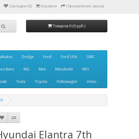
Закладки (0)
Корзина
Оформление заказа
Товаров 0 (0 руб.)
aihatsu
Dodge
Ford
Ford USA
GMC
es-Benz
MG
Mini
Mitsubishi
NIO
zuki
Tesla
Toyota
Volkswagen
Volvo
69
Hyundai Elantra 7th