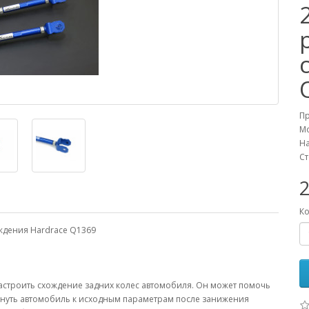
П
М
На
Ст
Ко
ождения Hardrace Q1369
астроить схождение задних колес автомобиля. Он может помочь
рнуть автомобиль к исходным параметрам после занижения