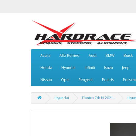
Acura
Alfa Romeo
Audi
BMW
Buick
Honda
Hyundai
Infiniti
Isuzu
Jeep
Nissan
Opel
Peugeot
Polaris
Porsch
Hyundai
Elantra 7th N 2021-
Hyun