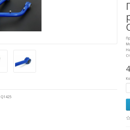
П
М
На
Ст
Ко
e Q1425