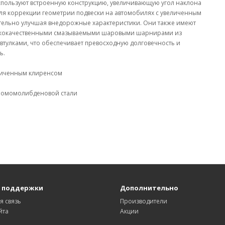
используют встроенную конструкцию, увеличивающую угол наклона
ля коррекции геометрии подвески на автомобилях с увеличенным
тельно улучшая внедорожные характеристики. Они также имеют
сококачественными смазываемыми шаровыми шарнирами из
улками, что обеспечивает превосходную долговечность и
ь.
еличенным клиренсом
ромомолибденовой стали
 поддержки
Дополнительно
я связь
Производители
йта
Акции