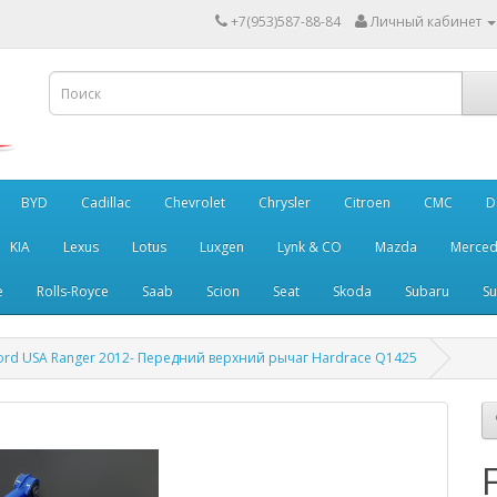
+7(953)587-88-84
Личный кабинет
BYD
Cadillac
Chevrolet
Chrysler
Citroen
CMC
D
KIA
Lexus
Lotus
Luxgen
Lynk & CO
Mazda
Merced
e
Rolls-Royce
Saab
Scion
Seat
Skoda
Subaru
Su
ord USA Ranger 2012- Передний верхний рычаг Hardrace Q1425