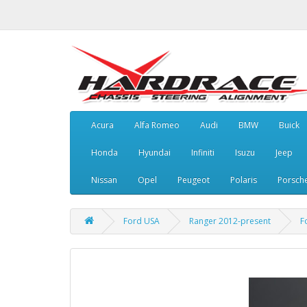
Acura
Alfa Romeo
Audi
BMW
Buick
Honda
Hyundai
Infiniti
Isuzu
Jeep
Nissan
Opel
Peugeot
Polaris
Porsch
Ford USA
Ranger 2012-present
F