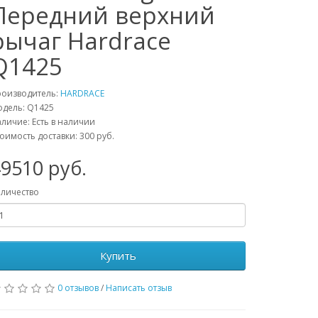
Передний верхний
рычаг Hardrace
Q1425
роизводитель:
HARDRACE
одель:
Q1425
личие: Есть в наличии
оимость доставки: 300 руб.
49510
руб.
личество
Купить
0 отзывов
/
Написать отзыв