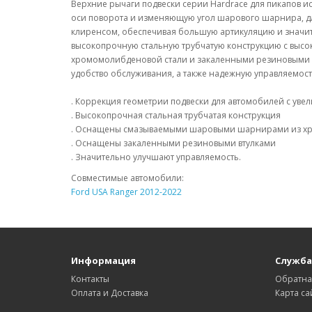
Верхние рычаги подвески серии Hardrace для пикапов 
оси поворота и изменяющую угол шарового шарнира, д
клиренсом, обеспечивая большую артикуляцию и значи
высокопрочную стальную трубчатую конструкцию с вы
хромомолибденовой стали и закаленными резиновыми вт
удобство обслуживания, а также надежную управляемост
. Коррекция геометрии подвески для автомобилей с ув
. Высокопрочная стальная трубчатая конструкция
. Оснащены смазываемыми шаровыми шарнирами из х
. Оснащены закаленными резиновыми втулками
. Значительно улучшают управляемость.
Совместимые автомобили:
Ford USA Ranger 2012-2022
Информация
Служба
Контакты
Обратна
Оплата и Доставка
Карта са