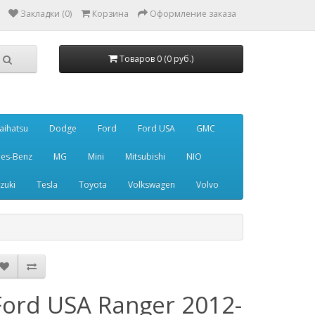
Закладки (0)
Корзина
Оформление заказа
Товаров 0 (0 руб.)
aihatsu
Dodge
Ford
Ford USA
GMC
es-Benz
MG
Mini
Mitsubishi
NIO
zuki
Tesla
Toyota
Volkswagen
Volvo
Ford USA Ranger 2012-