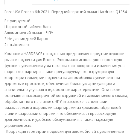
Ford USA Bronco 6th 2021- Передний верхний рычаг Hardrace Q1354
Регулируемый
Шарнирный сайлентблок
Алюминиевый рычаг с ЧПУ
* Не для моделей Raptor
2 шт./комплект
Компания HARDRACE с гордостью представляет передние верхние
рычаги подвески для Bronco. Эти рычаги используют встроенную
функцию увеличения угла наклона оси поворота и изменения угла
шарового шарнира, а также регулируемую конструкцию для
коррекции геометрии подвески на автомобилях с увеличенным
дорожным просветом, обеспечивая большую артикуляцию и
значительно улучшая внедорожные характеристики. Они также
отличаются высокопрочной конструкцией из алюминиевого сплава,
обработанного на станке с ЧПУ, и высококачественными
смазываемыми шаровыми шарнирами из хромомолибденовой
стали и шаровыми опорами, что обеспечивает превосходную
долговечность и удобство обслуживания, а также надежную
управляемость.
‧ Коррекция геометрии подвески для автомобилей с увеличенным