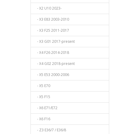
- X2 U10 2023-
- X3 E83 2003-2010
- X3 F25 2011-2017
- X3 G01 2017-present
- X4 F26 2014-2018
- X4 G02 2018-present
- X5 E53 2000-2006
- X5 E70
- X5 F15
- X6 E71/E72
- X6 F16
- Z3 E36/7 / E36/8