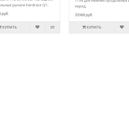
7734 Для нижних продольных 
альные рычаги Hardrace Q1..
перед..
 руб.
33360 руб.
КУПИТЬ
КУПИТЬ