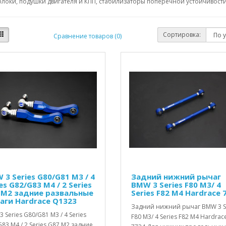
локи, подушки двигателя и КПП, стабилизаторы поперечной устойчивости,
Сортировка:
Сравнение товаров (0)
 3 Series G80/G81 M3 / 4
Задний нижний рычаг
es G82/G83 M4 / 2 Series
BMW 3 Series F80 M3/ 4
 M2 задние развальные
Series F82 M4 Hardrace 
аги Hardrace Q1323
Задний нижний рычаг BMW 3 S
 Series G80/G81 M3 / 4 Series
F80 M3/ 4 Series F82 M4 Hardrac
83 M4 / 2 Series G87 M2 задние