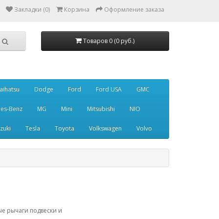
Закладки (0)
Корзина
Оформление заказа
Товаров 0 (0 руб.)
aihatsu
Dodge
Ford
Ford USA
GMC
es-Benz
MG
Mini
Mitsubishi
NIO
zuki
Tesla
Toyota
Volkswagen
Volvo
ые рычаги подвески и