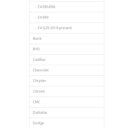
- Z4 E85/E86
- Z4 E89
- Z4 G29 2019-present
Buick
BYD
Cadillac
Chevrolet
Chrysler
Citroen
CMC
Daihatsu
Dodge