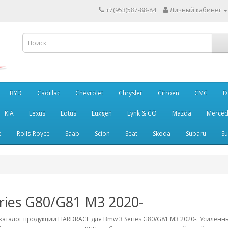
+7(953)587-88-84
Личный кабинет
BYD
Cadillac
Chevrolet
Chrysler
Citroen
CMC
D
KIA
Lexus
Lotus
Luxgen
Lynk & CO
Mazda
Merced
e
Rolls-Royce
Saab
Scion
Seat
Skoda
Subaru
Su
eries G80/G81 M3 2020-
аталог продукции HARDRACE для Bmw 3 Series G80/G81 M3 2020-. Усиленн