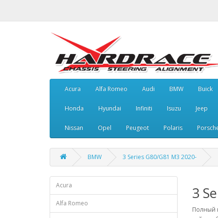
Acura
Alfa Romeo
Audi
BMW
Buick
Honda
Hyundai
Infiniti
Isuzu
Jeep
Nissan
Opel
Peugeot
Polaris
Porsch
BMW
3 Series G80/G81 M3 2020-
Acura
3 S
Alfa Romeo
Полный к