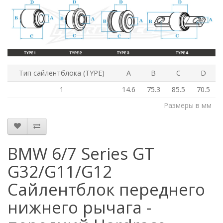
Тип сайлентблока (TYPE)
A
B
C
D
1
14.6
75.3
85.5
70.5
Размеры в мм
BMW 6/7 Series GT
G32/G11/G12
Сайлентблок переднего
нижнего рычага -