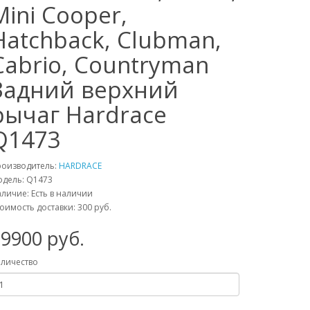
Mini Cooper,
Hatchback, Clubman,
Cabrio, Countryman
Задний верхний
рычаг Hardrace
Q1473
роизводитель:
HARDRACE
одель:
Q1473
личие: Есть в наличии
оимость доставки: 300 руб.
29900
руб.
личество