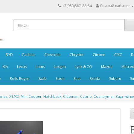
+7(953)587-88-84
Личный кабинет
BYD
Cadillac
Chevrolet
Chrysler
Citroen
CMC
D
KIA
Lexus
Lotus
Luxgen
Lynk & CO
Mazda
Merced
e
Rolls-Royce
Saab
Scion
Seat
Skoda
Subaru
Su
eries, X1/X2, Mini Cooper, Hatchback, Clubman, Cabrio, Countryman Задний