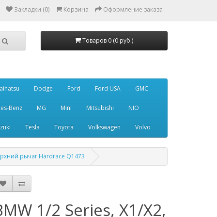
Закладки (0)
Корзина
Оформление заказа
Товаров 0 (0 руб.)
aihatsu
Dodge
Ford
Ford USA
GMC
es-Benz
MG
Mini
Mitsubishi
NIO
zuki
Tesla
Toyota
Volkswagen
Volvo
 верхний рычаг Hardrace Q1473
BMW 1/2 Series, X1/X2,