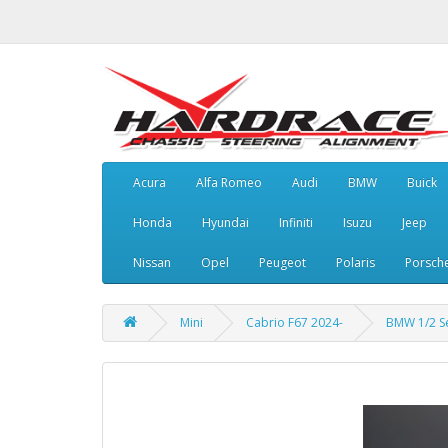
Acura
Alfa Romeo
Audi
BMW
Buick
Honda
Hyundai
Infiniti
Isuzu
Jeep
Nissan
Opel
Peugeot
Polaris
Porsch
Mini
Cabrio F67 2024-
BMW 1/2 S