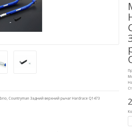
П
М
На
Ст
 Cabrio, Countryman Задний верхний рычаг Hardrace Q1473
Ко