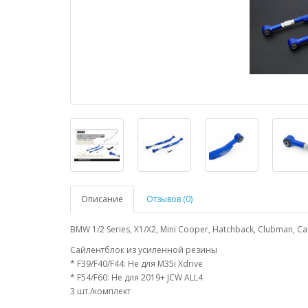
Описание
Отзывов (0)
BMW 1/2 Series, X1/X2, Mini Cooper, Hatchback, Clubman,
Сайлентблок из усиленной резины
* F39/F40/F44: Не для M35i Xdrive
* F54/F60: Не для 2019+ JCW ALL4
3 шт./комплект