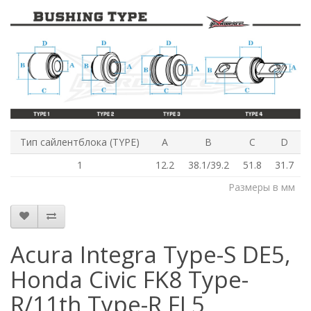
Тип сайлентблока (TYPE)
A
B
C
D
1
12.2
38.1/39.2
51.8
31.7
Размеры в мм
Acura Integra Type-S DE5,
Honda Civic FK8 Type-
R/11th Type-R FL5