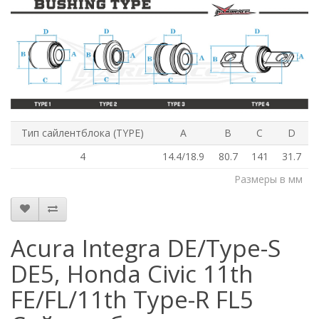
Тип сайлентблока (TYPE)
A
B
C
D
4
14.4/18.9
80.7
141
31.7
Размеры в мм
Acura Integra DE/Type-S
DE5, Honda Civic 11th
FE/FL/11th Type-R FL5