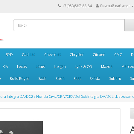
+7(953)587-88-84
Личный кабинет
BYD
Cadillac
Chevrolet
Chrysler
Citroen
CMC
D
KIA
Lexus
Lotus
Luxgen
Lynk & CO
Mazda
Merced
e
Rolls-Royce
Saab
Scion
Seat
Skoda
Subaru
Su
ura Integra DA/DC2 / Honda Civic/CR-V/CRX/Del Sol/Integra DA/DC2 Шарова