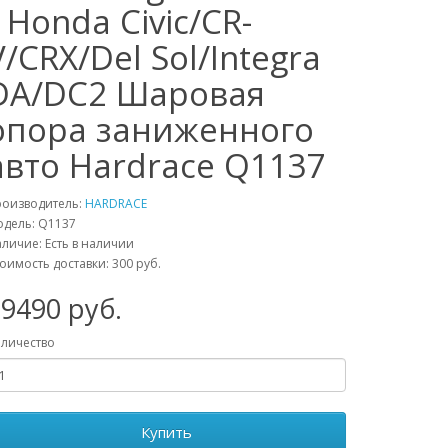
/ Honda Civic/CR-
V/CRX/Del Sol/Integra
DA/DC2 Шаровая
опора заниженного
авто Hardrace Q1137
роизводитель:
HARDRACE
одель:
Q1137
личие: Есть в наличии
оимость доставки: 300 руб.
19490
руб.
личество
Купить