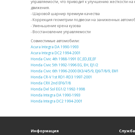
управляемости, что приводит к улучшению жесткости на 
движения.
‧ Шаровой шарнир премиум-качества
‧ Коррекция геометрии подвески на заниженных автомо
‧ Уменьшение крена кузова
‧ Восстановление управляемости
Совместимые автомобили:
Acura Integra DA 1990-1993
Acura Integra DC2 1994-2001
Honda Civic 4th 1988-1991 EC,ED,EE,EF
Honda Civic 5th 1992-1996 EG, EH, EJ1/2
Honda Civic 6th 1996-2000 EK3/4/5/9, EJ6/7/8/9, EM1
Honda CR-V 1st RD1-RD3 1997-2001
Honda CRX 2nd EF6/7/8
Honda Del Sol EG1/2 1992-1998
Honda Integra DA 1990-1993
Honda Integra DC2 1994-2001
Информация
Служба