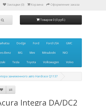
Закладки (0)
Корзина
Оформление заказа
Товаров 0 (0 руб.)
aihatsu
Dodge
Ford
Ford USA
GMC
es-Benz
MG
Mini
Mitsubishi
NIO
zuki
Tesla
Toyota
Volkswagen
Volvo
я опора заниженного авто Hardrace Q1137
Acura Integra DA/DC2