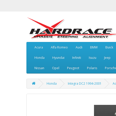
Acura
Alfa Romeo
Audi
BMW
Buick
Honda
Hyundai
Infiniti
Isuzu
Jeep
Nissan
Opel
Peugeot
Polaris
Porsch
Honda
Integra DC2 1994-2001
Ac