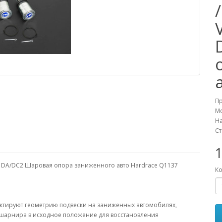
П
М
На
Ст
tegra DA/DC2 Шаровая опора заниженного авто Hardrace Q1137
Ко
ектируют геометрию подвески на заниженных автомобилях,
 шарнира в исходное положение для восстановления