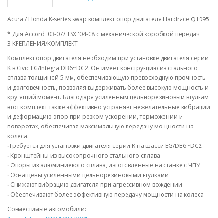
Acura / Honda K-series swap комплект опор двигателя Hardrace Q1095
* Для Accord '03-07/ TSX '04-08 с механической коробкой передач
3 КРЕПЛЕНИЯ/КОМПЛЕКТ
Комплект опор двигателя необходим при установке двигателя серии
K в Civic EG/Integra DB6~DC2. Он имеет конструкцию из стального
сплава толщиной 5 мм, обеспечивающую превосходную прочность
и долговечность, позволяя выдерживать более высокую мощность и
крутящий момент. Благодаря усиленным цельнорезиновым втулкам
этот комплект также эффективно устраняет нежелательные вибрации
и деформацию опор при резком ускорении, торможении и
поворотах, обеспечивая максимальную передачу мощности на
колеса.
‧Требуется для установки двигателя серии K на шасси EG/DB6~DC2
‧ Кронштейны из высокопрочного стального сплава
‧ Опоры из алюминиевого сплава, изготовленные на станке с ЧПУ
‧ Оснащены усиленными цельнорезиновыми втулками
‧ Снижают вибрацию двигателя при агрессивном вождении
‧ Обеспечивают более эффективную передачу мощности на колеса
Совместимые автомобили: