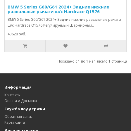
BMW 5 Series G60/G61 2024+ Задние нижние
развальные рычаги ш/с Hardrace Q1576
BMW 5 Series G60/G61 2024+ Задние нижние развальные рычаги
ш/с Hardrace Q1576 Регулируемый Шарнирный..
43620 руб.
Показано с 1 по 1 из 1 (всего 1 страниц)
Информация
Контакты
Оплата и Доставка
Служба поддержки
Обратная связь
Карта сайта
Дополнительно